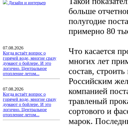
Такой показател
Дизайн и интерьер
больше отчетног
полугодие поста
примерно 80 тыс
07.08.2026
Что касается п
Когда встаёт вопрос о
горячей воде, многие сразу
многих лет при
думают о бойлере. И это
логично. Центральное
состав, строить
отопление летом...
Российским же
компанией пост
07.08.2026
Когда встаёт вопрос о
травленый прок
горячей воде, многие сразу
думают о бойлере. И это
сортового и фас
логично. Центральное
отопление летом...
марок. Последн