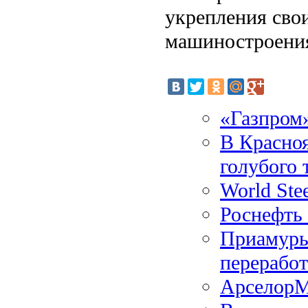
укрепления сво
машиностроени
«Газпром»
В Красноя
голубого 
World Stee
Роснефть 
Приамурье
переработ
АрселорМ