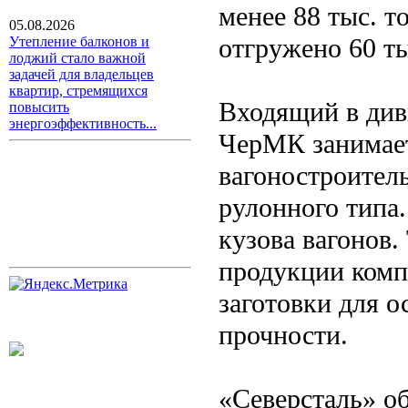
менее 88 тыс. 
05.08.2026
отгружено 60 ты
Утепление балконов и
лоджий стало важной
задачей для владельцев
квартир, стремящихся
Входящий в див
повысить
энергоэффективность...
ЧерМК занимает
вагоностроител
рулонного типа.
кузова вагонов
продукции комп
заготовки для 
прочности.
«Северсталь» о