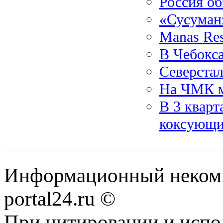
Россия о
«Сусуман
Manas Re
В Чебокс
Северстал
На ЧМК м
В 3 кварт
коксующи
Информационный некомме
portal24.ru ©
При цитировании и испо