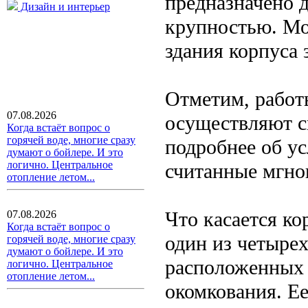
предназначено д
Дизайн и интерьер
крупностью. Мо
здания корпуса 
Отметим, работ
07.08.2026
осуществляют 
Когда встаёт вопрос о
горячей воде, многие сразу
подробнее об у
думают о бойлере. И это
логично. Центральное
считанные мгно
отопление летом...
Что касается ко
07.08.2026
Когда встаёт вопрос о
один из четыре
горячей воде, многие сразу
думают о бойлере. И это
расположенных
логично. Центральное
отопление летом...
окомкования. Е