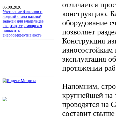
отличается про
05.08.2026
конструкцию. Б
Утепление балконов и
лоджий стало важной
оборудование с
задачей для владельцев
квартир, стремящихся
позволяет разде
повысить
энергоэффективность...
Конструкция изг
износостойким 
эксплуатация о
протяжении раб
Напомним, стро
крупнейшей на 
проводятся на 
составит свыше 