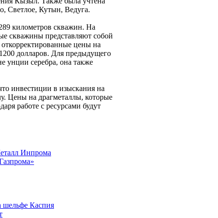
ения Кызыл. Также была учтена
, Светлое, Кутын, Ведуга.
289 километров скважин. На
ные скважины представляют собой
и откорректированные цены на
 1200 долларов. Для предыдущего
е унции серебра, она также
что инвестиции в изыскания на
у. Цены на драгметаллы, которые
даря работе с ресурсами будут
Металл Инпрома
«Газпрома»
а шельфе Каспия
т