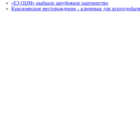
«ЕЗ ОЦМ» выбрало зарубежное партнерство
Красноярские месторождения – ключевые для золотодобыч