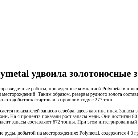
lymetal удвоила золотоносные 
горазведочные работы, проведенные компанией Polymetal в прош
ы месторождений. Таким образом, резервы рудного золота состав
Золотодобытчик стартовал в прошлом году с 277 тонн.
сается показателей запасов серебра, здесь картина иная. Запасы 
тонн. На 4 процента показали рост запасы меди. Они достигли 80
алент запасы составляют 672 тонны. При этом интегрированный 
е руды, добытой на месторождениях Polymetal, содержится 4.3 г