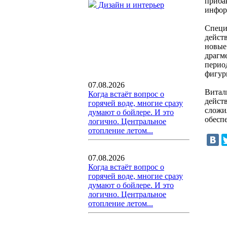
приба
Дизайн и интерьер
инфор
Специ
дейст
новые
драгм
перио
фигури
07.08.2026
Витал
Когда встаёт вопрос о
дейст
горячей воде, многие сразу
сложил
думают о бойлере. И это
обесп
логично. Центральное
отопление летом...
07.08.2026
Когда встаёт вопрос о
горячей воде, многие сразу
думают о бойлере. И это
логично. Центральное
отопление летом...