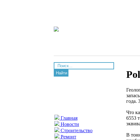
Po
Найти
Геоло
запас
года. 
Что ка
6553 
Главная
эквив
Новости
Строительство
В тонн
Ремонт