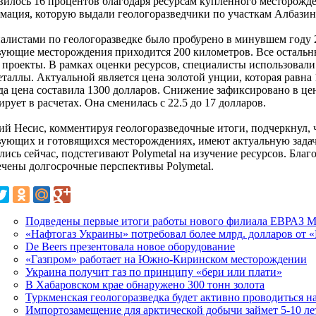
вилось 16 процентов благодаря ресурсам купленного месторожд
мация, которую выдали геологоразведчики по участкам Албазино
алистами по геологоразведке было пробурено в минувшем году 
вующие месторождения приходится 200 километров. Все осталь
 проекты. В рамках оценки ресурсов, специалисты использовал
еталлы. Актуальной является цена золотой унции, которая равна
да цена составила 1300 долларов. Снижение зафиксировано в цен
рует в расчетах. Она сменилась с 22.5 до 17 долларов.
ий Несис, комментируя геологоразведочные итоги, подчеркнул, 
вующих и готовящихся месторождениях, имеют актуальную задач
ись сейчас, подстегивают Polymetal на изучение ресурсов. Благо
ечены долгосрочные перспективы Polymetal.
Подведены первые итоги работы нового филиала ЕВРАЗ 
«Нафтогаз Украины» потребовал более млрд. долларов от 
De Beers презентовала новое оборудование
«Газпром» работает на Южно-Киринском месторождении
Украина получит газ по принципу «бери или плати»
В Хабаровском крае обнаружено 300 тонн золота
Туркменская геологоразведка будет активно проводиться н
Импортозамещение для арктической добычи займет 5-10 ле