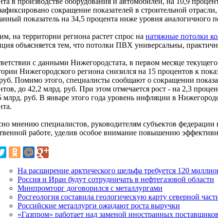
та в производстве оборудования и автомобилей, на 10,9 процент
зафиксировано сокращение показателей в строительной отрасли, 
Данный показатель на 34,5 процента ниже уровня аналогичного 
им, на территории региона растет спрос на
натяжные потолки к
нция объясняется тем, что потолки ПВХ универсальны, практич
тветствии с данными Нижегородстата, в первом месяце текущего
тории Нижегородского региона снизился на 15 процентов к показ
 руб. Помимо этого, специалисты сообщают о сокращении показат
тов, до 42,2 млрд. руб. При этом отмечается рост - на 2,3 проц
5 млрд. руб. В январе этого года уровень инфляции в Нижегород
нта.
сно мнению специалистов, руководителям субъектов федерации 
ственной работе, уделив особое внимание повышению эффективн
На расширение арктического шельфа требуется 120 миллио
Россия и Иран будут сотрудничать в нефтегазовой области
Минпромторг договорился с металлургами
Росгеология составила геологическую карту северной част
Российские металлурги ожидают роста выручки
«Газпром» работает над заменой иностранных поставщиков