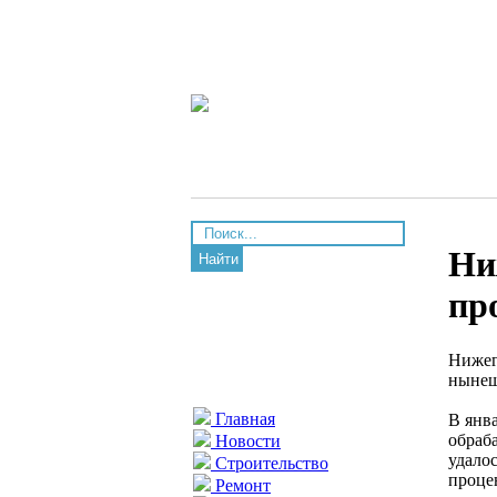
Ни
Найти
пр
Нижег
нынеш
Главная
В янв
обраб
Новости
удалос
Строительство
проце
Ремонт