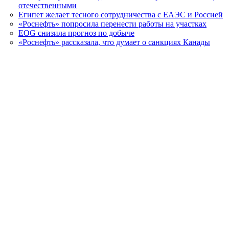
отечественными
Египет желает тесного сотрудничества с ЕАЭС и Россией
«Роснефть» попросила перенести работы на участках
EOG снизила прогноз по добыче
«Роснефть» рассказала, что думает о санкциях Канады