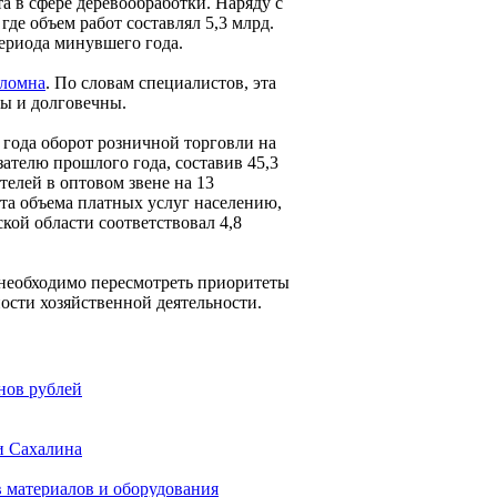
а в сфере деревообработки. Наряду с
где объем работ составлял 5,3 млрд.
периода минувшего года.
оломна
. По словам специалистов, эта
ны и долговечны.
 года оборот розничной торговли на
ателю прошлого года, составив 45,3
елей в оптовом звене на 13
ента объема платных услуг населению,
ской области соответствовал 4,8
необходимо пересмотреть приоритеты
ости хозяйственной деятельности.
нов рублей
и Сахалина
 материалов и оборудования