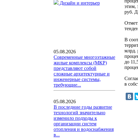
процен
Дизайн и интерьер
этим, 
руб. 
Отмет
тенде
В соо
терри
млрд.
05.08.2026
процен
Современные многоэтажные
до 11,
жилые комплексы (МКР)
проце
представляют собой
сложные архитектурные и
Согла
инженерные системы,
в соб
требующие...
05.08.2026
В последние годы развитие
технологий значительно
изменило подходы к
организации систем
отопления и водоснабжения
в...