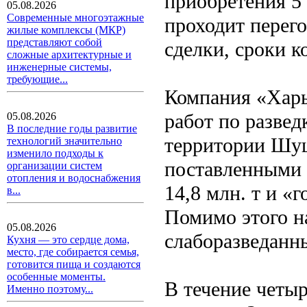
приобретения 5
05.08.2026
Современные многоэтажные
проходит перег
жилые комплексы (МКР)
представляют собой
сделки, сроки к
сложные архитектурные и
инженерные системы,
требующие...
Компания «Харь
работ по развед
05.08.2026
В последние годы развитие
территории Шуш
технологий значительно
изменило подходы к
поставленными 
организации систем
отопления и водоснабжения
14,8 млн. т и «г
в...
Помимо этого н
05.08.2026
слаборазведанн
Кухня — это сердце дома,
место, где собирается семья,
готовится пища и создаются
особенные моменты.
В течение четы
Именно поэтому...