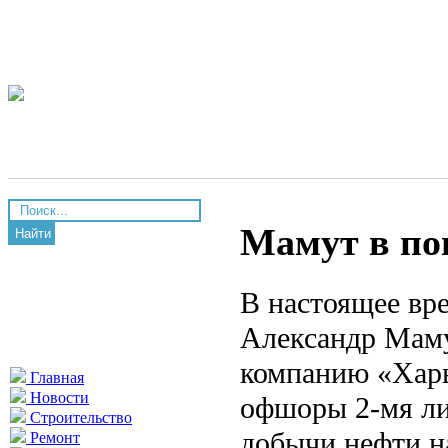
Мамут в по
Найти
В настоящее вр
Александр Маму
компанию «Харья
Главная
Новости
офшоры 2-мя ли
Строительство
добычи нефти н
Ремонт