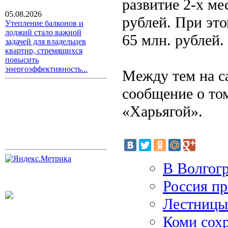
развитие 2-х ме
05.08.2026
рублей. При это
Утепление балконов и
лоджий стало важной
65 млн. рублей.
задачей для владельцев
квартир, стремящихся
повысить
энергоэффективность...
Между тем на с
сообщение о то
«Харьягой».
В Волгогр
Россия п
Лестницы 
Коми сох