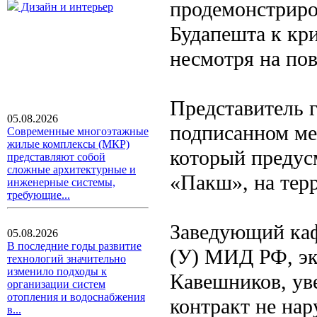
продемонстриро
Дизайн и интерьер
Будапешта к кри
несмотря на пов
Представитель 
05.08.2026
подписанном ме
Современные многоэтажные
жилые комплексы (МКР)
который предус
представляют собой
сложные архитектурные и
«Пакш», на терр
инженерные системы,
требующие...
Заведующий ка
05.08.2026
В последние годы развитие
(У) МИД РФ, эк
технологий значительно
изменило подходы к
Кавешников, ув
организации систем
отопления и водоснабжения
контракт не на
в...