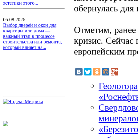
эстетики этого...
обернулась для
05.08.2026
Выбор дверей и окон для
Отметим, ранее
квартиры или дома —
важный этап в процессе
кризис. Сейчас 
строительства или ремонта,
который влияет на...
европейским пр
Геологора
«Роснефт
Свердловс
минерало
«Березит