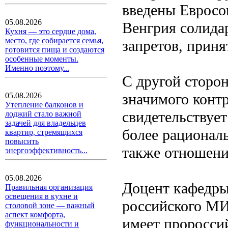
введены Евросо
05.08.2026
Венгрия солидар
Кухня — это сердце дома,
место, где собирается семья,
запретов, приня
готовится пища и создаются
особенные моменты.
Именно поэтому...
С другой сторон
значимого конт
05.08.2026
Утепление балконов и
свидетельствует
лоджий стало важной
задачей для владельцев
более рационал
квартир, стремящихся
повысить
также отношени
энергоэффективность...
05.08.2026
Доцент кафедр
Правильная организация
освещения в кухне и
российского МИ
столовой зоне — важный
аспект комфорта,
имеет проросси
функциональности и