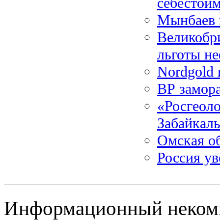
себестои
Мынбаев 
Великобр
льготы н
Nordgold 
ВР замора
«Росгеоло
Забайкаль
Омская об
Россия ув
Информационный некомме