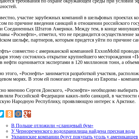
даются требования по охране окружающей среды при условии э
хностей.
звестно, участие зарубежных компаний в шельфовых проектах к
сом по причине введения санкций в отношении российского гос
 и Соединенных Штатов Америки. Между тем, в конце минувше
главы «Роснефти», отметил, что не предвидится осуществление з
йском шельфе, партнеров, которым придется уйти по причине са
ефть» совместно с американской компанией ExxonMobil проводил
даря этому состоялось открытие крупнейшего месторождения «П
в нефти оценивается экспертами в 120 миллионов тонн, а объемы
о этого, «Роснефть» занимается разработкой участков, располо
евом морях. В этом ей помогают партнеры из Европы - компания 
сно мнению Сергея Донского, «Роснефти» необходимо выбирать п
являли Российской Федерации каких-либо санкций, в частности 
скую Народную Республику, проявляющую интерес к Арктике.
В Польше отложили «сланцевый бум»
У Чернореченского водохранилища найдена пресная вода
Украинские компании будут покупать уголь у американцев