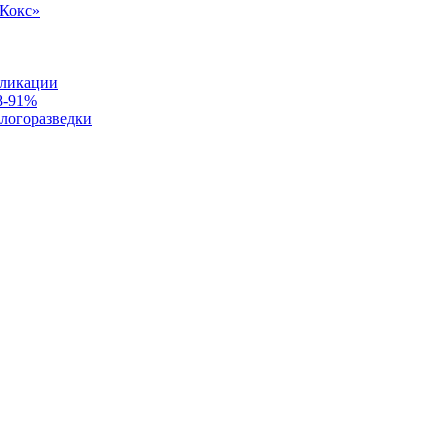
«Кокс»
бликации
8-91%
ологоразведки