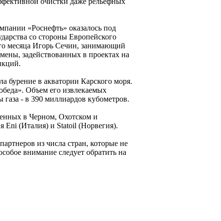
ффективной очистки даже рельефных
омпании «Роснефть» оказалось под
ударства со стороны Европейского
го месяца Игорь Сечин, занимающий
амены, задействованных в проектах на
нкций.
а бурение в акватории Карского моря.
обеда». Объем его извлекаемых
 газа - в 390 миллиардов кубометров.
женных в Черном, Охотском и
Eni (Италия) и Statoil (Норвегия).
артнеров из числа стран, которые не
особое внимание следует обратить на