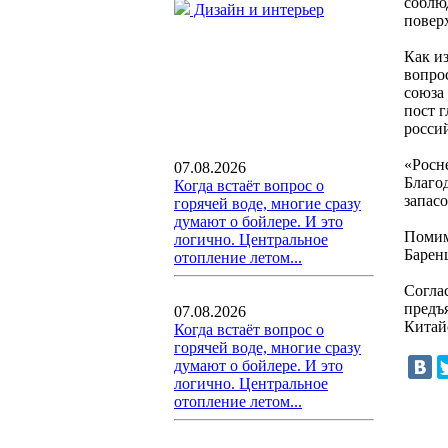
соблю
Дизайн и интерьер
повер
Как и
вопро
союза
пост 
росси
«Росн
07.08.2026
Благо
Когда встаёт вопрос о
запасо
горячей воде, многие сразу
думают о бойлере. И это
Помим
логично. Центральное
Баренц
отопление летом...
Согла
предъ
07.08.2026
Китай
Когда встаёт вопрос о
горячей воде, многие сразу
думают о бойлере. И это
логично. Центральное
отопление летом...