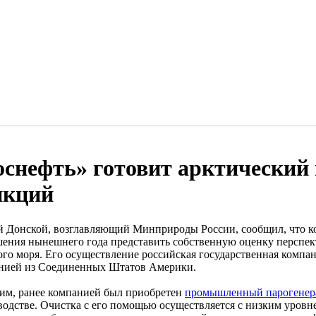
оснефть» готовит арктический 
нкций
й Донской, возглавляющий Минприроды России, сообщил, что к
шения нынешнего года представить собственную оценку перспект
ого моря. Его осуществление российская государственная компан
нией из Соединенных Штатов Америки.
им, ранее компанией был приобретен
промышленный парогенера
водстве. Очистка с его помощью осуществляется с низким уровн