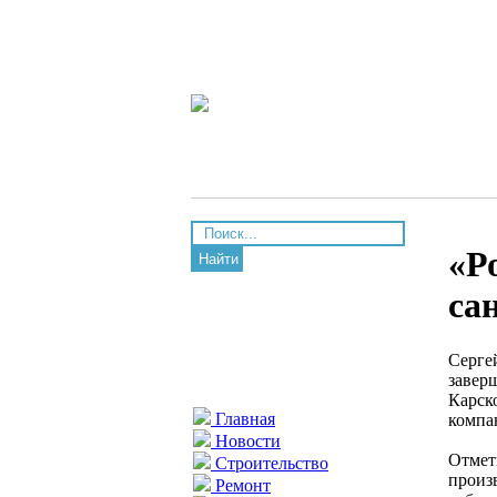
«Р
Найти
са
Серге
завер
Карск
Главная
компа
Новости
Отмет
Строительство
произ
Ремонт