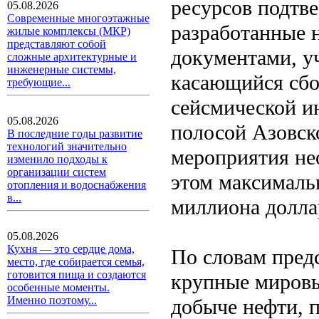
ресурсов подтв
05.08.2026
Современные многоэтажные
разработанные н
жилые комплексы (МКР)
представляют собой
документами, у
сложные архитектурные и
инженерные системы,
касающийся сбор
требующие...
сейсмической и
05.08.2026
полосой Азовско
В последние годы развитие
технологий значительно
мероприятия не
изменило подходы к
организации систем
этом максимальн
отопления и водоснабжения
в...
миллиона долл
05.08.2026
Кухня — это сердце дома,
По словам пред
место, где собирается семья,
готовится пища и создаются
крупные мировы
особенные моменты.
Именно поэтому...
добыче нефти, 