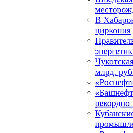
месторож
В Хабаро
циркония
Правител
энергетик
Чукотская
млрд. руб
«Роснефт
«Башнефть
рекордно 
Кубанские
промышл