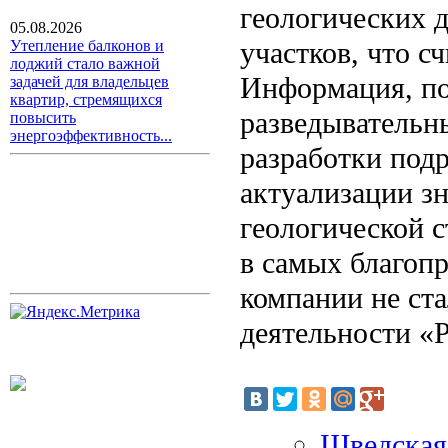
геологических 
05.08.2026
участков, что с
Утепление балконов и
лоджий стало важной
Информация, по
задачей для владельцев
квартир, стремящихся
разведывательны
повысить
энергоэффективность...
разработки подр
актуализации зн
геологической с
в самых благоп
компании не ста
деятельности «
Шведская 