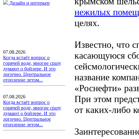
крымском шельф
Дизайн и интерьер
нежилых помещ
целях.
Известно, что с
07.08.2026
касающуюся сбо
Когда встаёт вопрос о
горячей воде, многие сразу
сейсмологическ
думают о бойлере. И это
логично. Центральное
название компан
отопление летом...
«Роснефти» раз
При этом предс
07.08.2026
Когда встаёт вопрос о
от каких-либо 
горячей воде, многие сразу
думают о бойлере. И это
логично. Центральное
отопление летом...
Заинтересованн