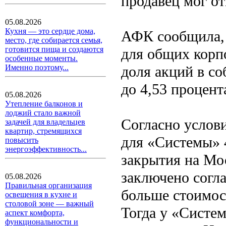
продавец мог от
05.08.2026
Кухня — это сердце дома,
АФК сообщила, 
место, где собирается семья,
готовится пища и создаются
для общих корп
особенные моменты.
доля акций в с
Именно поэтому...
до 4,53 процент
05.08.2026
Утепление балконов и
лоджий стало важной
Согласно услови
задачей для владельцев
квартир, стремящихся
для «Системы» 4
повысить
энергоэффективность...
закрытия на Мо
заключено согла
05.08.2026
Правильная организация
больше стоимос
освещения в кухне и
столовой зоне — важный
Тогда у «Систе
аспект комфорта,
функциональности и