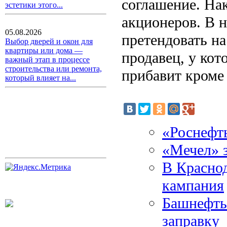
соглашение. На
эстетики этого...
акционеров. В н
05.08.2026
претендовать на
Выбор дверей и окон для
квартиры или дома —
продавец, у кот
важный этап в процессе
строительства или ремонта,
прибавит кроме 
который влияет на...
«Роснефт
«Мечел» 
В Краснод
кампания
Башнефть 
заправку