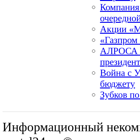
Компания
очередно
Акции «М
«Газпром 
АЛРОСА н
президен
Война с У
бюджету
Зубков п
Информационный некомме