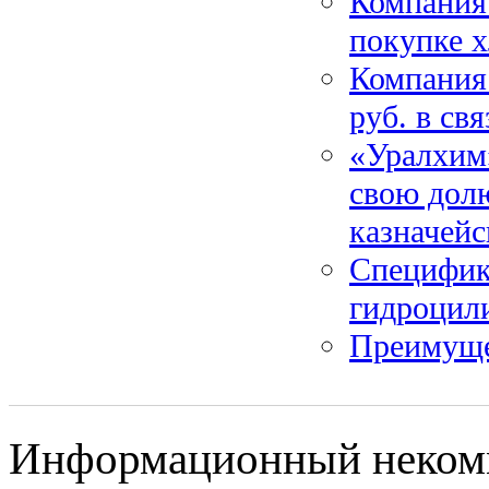
Компания
покупке х
Компания
руб. в св
«Уралхим
свою долю
казначейс
Специфик
гидроцил
Преимуще
Информационный некомме