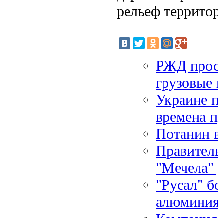
рельеф террито
РЖД прос
грузовые 
Украине 
времена 
Потанин в
Правитель
"Мечела" 
"Русал" б
алюмини