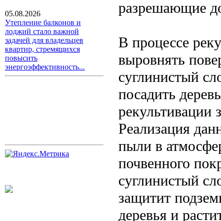
разрешающие до
05.08.2026
Утепление балконов и
лоджий стало важной
В процессе рек
задачей для владельцев
квартир, стремящихся
выровнять пове
повысить
энергоэффективность...
суглинистый сл
посадить деревь
рекультивации з
Реализация дан
пыли в атмосфе
почвенного покр
суглинистый сл
защитит подзем
деревья и раст