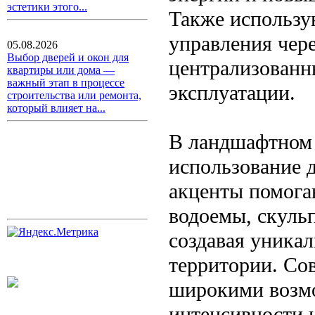
эстетики этого...
Также использу
управления чер
05.08.2026
Выбор дверей и окон для
централизованн
квартиры или дома —
важный этап в процессе
эксплуатации.
строительства или ремонта,
который влияет на...
В ландшафтном 
использование 
акценты помога
водоемы, скуль
создавая уника
территории. Со
широкими возмо
интенсивности и