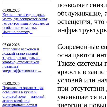
позволяет снизи
05.08.2026
обслуживание, 
Кухня — это сердце дома,
место, где собирается семья,
освещения, что
готовится пища и создаются
особенные моменты.
инфраструктуры
Именно поэтому...
Современные св
05.08.2026
Утепление балконов и
оснащаются инт
лоджий стало важной
задачей для владельцев
Такие системы 
квартир, стремящихся
повысить
яркость в завис
энергоэффективность...
условий или на
05.08.2026
при отсутствии
Правильная организация
освещения в кухне и
уменьшается ил
столовой зоне — важный
аспект комфорта,
энергии и повы
функциональности и