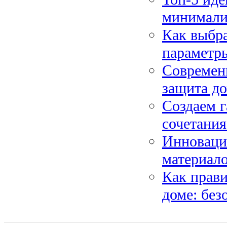
минимализ
Как выбра
параметр
Современн
защита до
Создаем 
сочетания
Инноваци
материало
Как прави
доме: без