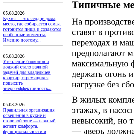
Типичные ме
05.08.2026
Кухня — это сердце дома,
На производств
место, где собирается семья,
готовится пища и создаются
ставят в проти
особенные моменты.
переходах и ма
Именно поэтому...
предполагают м
05.08.2026
максимальную ф
Утепление балконов и
лоджий стало важной
держать огонь 
задачей для владельцев
квартир, стремящихся
нагрузке без сбо
повысить
энергоэффективность...
В жилых компле
05.08.2026
этажах, в насо
Правильная организация
освещения в кухне и
невысокий, но т
столовой зоне — важный
аспект комфорта,
— дверь должна
функциональности и