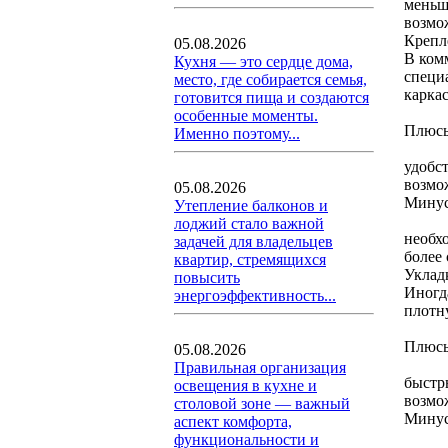
меньш
возмо
Крепл
05.08.2026
В ком
Кухня — это сердце дома,
специ
место, где собирается семья,
карка
готовится пища и создаются
особенные моменты.
Плюс
Именно поэтому...
удобст
возмо
05.08.2026
Мину
Утепление балконов и
лоджий стало важной
необх
задачей для владельцев
более 
квартир, стремящихся
Уклад
повысить
Иногд
энергоэффективность...
плотн
Плюс
05.08.2026
Правильная организация
быстр
освещения в кухне и
возмо
столовой зоне — важный
Мину
аспект комфорта,
функциональности и