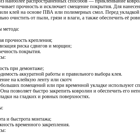
из наиболее распространённых способов — приклеивание ковро
ечивает прочность и исключает смещение покрытия. Для нанесе
 или клей на основе ПВА или полимерных смол. Перед укладкой
ьно очистить от пыли, грязи и влаги, а также обеспечить её ровн
 метода:
ая прочность крепления;
изация риска сдвигов и морщин;
вечность покрытия.
сы:
ость при демонтаже;
одимость аккуратной работы и правильного выбора клея.
ение на клейкую ленту или скотч
ебольших помещений или при временной укладке используют 
. Она позволяет быстро закрепить ковролин и обеспечить его не
кладки на гладких и ровных поверхностях.
ы:
ота и быстрота монтажа;
жность временного закрепления.
сы: