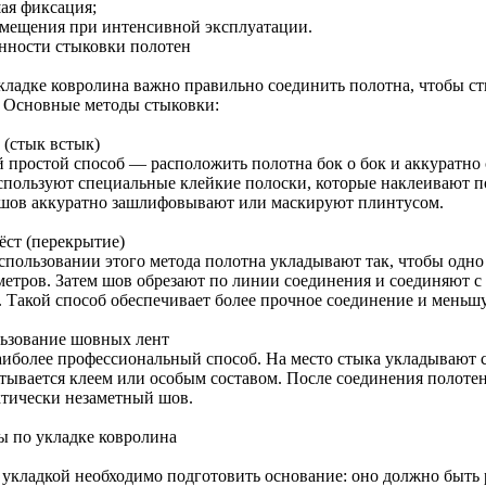
ая фиксация;
смещения при интенсивной эксплуатации.
нности стыковки полотен
кладке ковролина важно правильно соединить полотна, чтобы 
. Основные методы стыковки:
 (стык встык)
 простой способ — расположить полотна бок о бок и аккуратно 
спользуют специальные клейкие полоски, которые наклеивают п
 шов аккуратно зашлифовывают или маскируют плинтусом.
ёст (перекрытие)
спользовании этого метода полотна укладывают так, чтобы одно
метров. Затем шов обрезают по линии соединения и соединяют 
. Такой способ обеспечивает более прочное соединение и меньш
ьзование шовных лент
аиболее профессиональный способ. На место стыка укладывают 
тывается клеем или особым составом. После соединения полотен 
ктически незаметный шов.
ы по укладке ковролина
 укладкой необходимо подготовить основание: оно должно быть