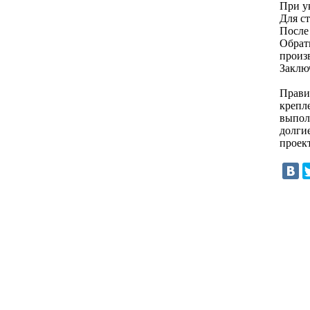
При у
Для с
После 
Обрат
произ
Заклю
Прави
крепл
выпол
долги
проек