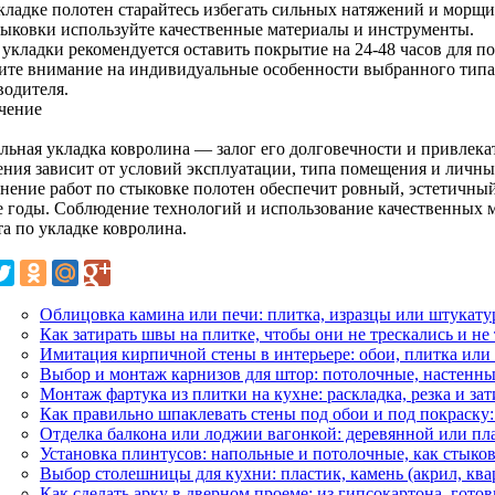
кладке полотен старайтесь избегать сильных натяжений и морщи
тыковки используйте качественные материалы и инструменты.
укладки рекомендуется оставить покрытие на 24-48 часов для по
ите внимание на индивидуальные особенности выбранного типа
водителя.
чение
льная укладка ковролина — залог его долговечности и привлека
ения зависит от условий эксплуатации, типа помещения и личн
нение работ по стыковке полотен обеспечит ровный, эстетичны
е годы. Соблюдение технологий и использование качественных 
та по укладке ковролина.
Облицовка камина или печи: плитка, изразцы или штукату
Как затирать швы на плитке, чтобы они не трескались и не
Имитация кирпичной стены в интерьере: обои, плитка или
Выбор и монтаж карнизов для штор: потолочные, настенны
Монтаж фартука из плитки на кухне: раскладка, резка и за
Как правильно шпаклевать стены под обои и под покраску:
Отделка балкона или лоджии вагонкой: деревянной или пл
Установка плинтусов: напольные и потолочные, как стыков
Выбор столешницы для кухни: пластик, камень (акрил, ква
Как сделать арку в дверном проеме: из гипсокартона, гото