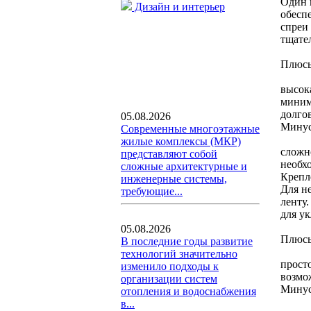
Один 
Дизайн и интерьер
обесп
спреи
тщател
Плюсы
высок
миним
долго
05.08.2026
Мину
Современные многоэтажные
жилые комплексы (МКР)
сложн
представляют собой
необх
сложные архитектурные и
Крепл
инженерные системы,
Для н
требующие...
ленту
для у
05.08.2026
Плюс
В последние годы развитие
технологий значительно
прост
изменило подходы к
возмо
организации систем
Мину
отопления и водоснабжения
в...