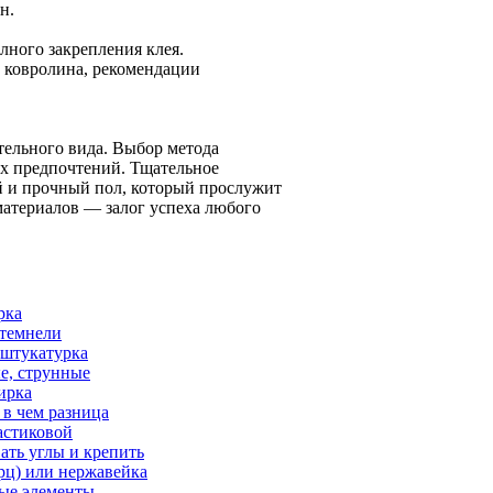
н.
лного закрепления клея.
 ковролина, рекомендации
тельного вида. Выбор метода
ых предпочтений. Тщательное
й и прочный пол, который прослужит
материалов — залог успеха любого
рка
 темнели
 штукатурка
е, струнные
тирка
 в чем разница
астиковой
ать углы и крепить
рц) или нержавейка
вые элементы