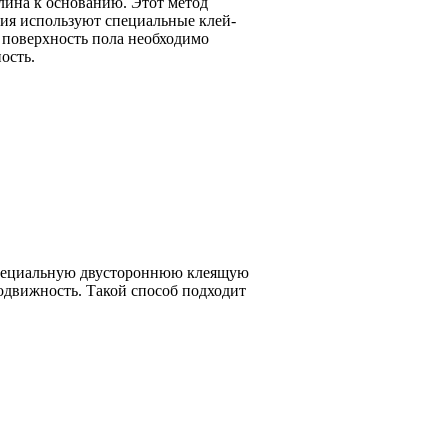
лина к основанию. Этот метод
ния используют специальные клей-
 поверхность пола необходимо
ость.
специальную двустороннюю клеящую
подвижность. Такой способ подходит