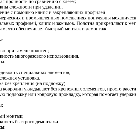
ая прочность по сравнению с клеем;
жны сложности при удалении.
ение с помощью клипс и закрепляющих профилей
мерческих и промышленных помещениях популярны механическ
альных профилей, клипс и зажимов. Полотна прикрепляют к ме
сам, что обеспечивает быстрый монтаж и демонтаж.
ы:
во при замене полотен;
жность многоразового использования.
сы:
одимость специальных элементов;
сложная установка.
ка без крепления (на подложку)
а ковролин укладывают без крепежных элементов, просто расстил
ую подложку или ковровую прокладку, которая помогает удержива
ы:
ый монтаж;
жность быстрого демонтажа.
сы: