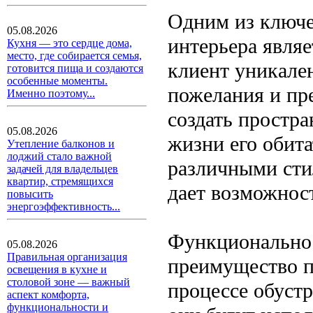
Одним из ключе
05.08.2026
интерьера явля
Кухня — это сердце дома,
место, где собирается семья,
клиент уникален
готовится пища и создаются
особенные моменты.
пожелания и пр
Именно поэтому...
создать простра
05.08.2026
жизни его обита
Утепление балконов и
лоджий стало важной
различными сти
задачей для владельцев
квартир, стремящихся
дает возможнос
повысить
энергоэффективность...
Функциональнос
05.08.2026
Правильная организация
преимущество п
освещения в кухне и
столовой зоне — важный
процессе обустр
аспект комфорта,
функциональности и