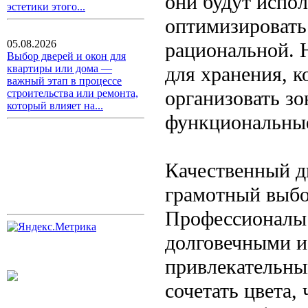
они будут испол
эстетики этого...
оптимизировать 
05.08.2026
рациональной. 
Выбор дверей и окон для
для хранения, к
квартиры или дома —
важный этап в процессе
организовать з
строительства или ремонта,
который влияет на...
функциональные
Качественный д
грамотный выбо
Профессионалы 
долговечными и
привлекательным
сочетать цвета,