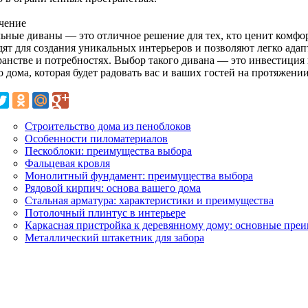
чение
ьные диваны — это отличное решение для тех, кто ценит комфорт
дят для создания уникальных интерьеров и позволяют легко адап
ранстве и потребностях. Выбор такого дивана — это инвестиция
 дома, которая будет радовать вас и ваших гостей на протяжении
Строительство дома из пеноблоков
Особенности пиломатериалов
Пескоблоки: преимущества выбора
Фальцевая кровля
Монолитный фундамент: преимущества выбора
Рядовой кирпич: основа вашего дома
Стальная арматура: характеристики и преимущества
Потолочный плинтус в интерьере
Каркасная пристройка к деревянному дому: основные пре
Металлический штакетник для забора