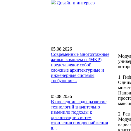
Дизайн и интерьер
05.08.2026
Современные многоэтажные
Модул
жилые комплексы (МКР)
униве
представляют собой
котор
сложные архитектурные и
инженерные системы,
1. Гиб
требующие...
Одним
может
Напри
05.08.2026
прост
В последние годы развитие
макси
технологий значительно
изменило подходы к
2. Раз
организации систем
Модул
отопления и водоснабжения
вариа
в...
класс