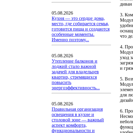
диван 
05.08.2026
3. Ко
Кухня — это сердце дома,
Модул
место, где собирается семья,
удобн
готовится пища и создаются
оснащ
особенные моменты.
что де
Именно поэтому...
4. Про
Модул
05.08.2026
уход 
Утепление балконов и
загря
лоджий стало важной
и гря
задачей для владельцев
квартир, стремящихся
5. Во
повысить
Модул
энергоэффективность...
элеме
для лю
дизай
05.08.2026
Правильная организация
6. Пр
освещения в кухне и
Несмо
столовой зоне — важный
небол
аспект комфорта,
функц
функциональности и
удобн