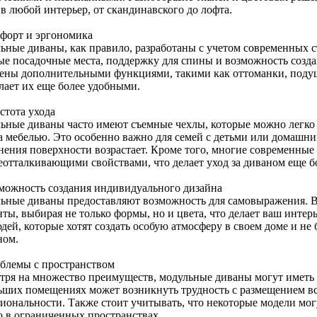
в любой интерьер, от скандинавского до лофта.
мфорт и эргономика
ьные диваны, как правило, разработаны с учетом современных 
ые посадочные места, поддержку для спины и возможность созда
ены дополнительными функциями, такими как оттоманки, подуш
лает их еще более удобными.
стота ухода
ьные диваны часто имеют съемные чехлы, которые можно легко с
за мебелью. Это особенно важно для семей с детьми или домашн
знения поверхности возрастает. Кроме того, многие современн
зеотталкивающими свойствами, что делает уход за диваном еще б
зможность создания индивидуального дизайна
ьные диваны предоставляют возможность для самовыражения. 
нты, выбирая не только формы, но и цвета, что делает ваш инте
дей, которые хотят создать особую атмосферу в своем доме и не
ном.
облемы с пространством
тря на множество преимуществ, модульные диваны могут иметь 
ьших помещениях может возникнуть трудность с размещением вс
иональности. Также стоит учитывать, что некоторые модели могу
о в ограниченных пространствах.