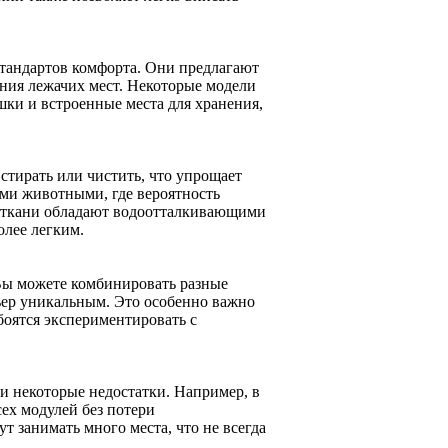
стандартов комфорта. Они предлагают
ния лежачих мест. Некоторые модели
ки и встроенные места для хранения,
тирать или чистить, что упрощает
ими животными, где вероятность
ые ткани обладают водоотталкивающими
олее легким.
Вы можете комбинировать разные
рьер уникальным. Это особенно важно
 боятся экспериментировать с
и некоторые недостатки. Например, в
ех модулей без потери
т занимать много места, что не всегда