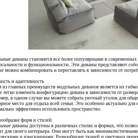
ьные диваны становятся все более популярными в современных 
рсальности и функциональности. Эти диваны представляют собо
ые можно комбинировать и переставлять в зависимости от потре
кость и адаптивность
 из главных преимуществ модульных диванов является их гибкос
е легко изменить конфигурацию дивана в зависимости от разме
мер, в одном случае вы можете собрать уютный уголок для общен
орное место для отдыха всей семьи. Это особенно актуально для
мально эффективно использовать пространство.
нообразие форм и стилей
ьные диваны доступны в различных стилях и формах, что позв
нт для своего интерьера. Они могут быть как минималистичными
ическими и изысканными. Разнообразие тканей и цветовых решен