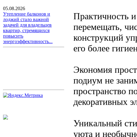
05.08.2026
Практичность и 
Утепление балконов и
лоджий стало важной
перемещать, чи
задачей для владельцев
квартир, стремящихся
конструкций уп
повысить
энергоэффективность...
его более гигие
Экономия прост
подиум не заним
пространство п
декоративных э
Уникальный сти
уюта и необычн