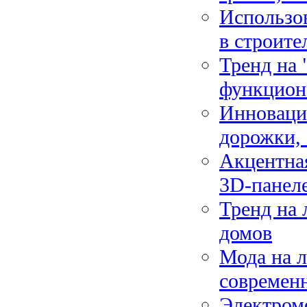
Использов
в строите
Тренд на
функцион
Инноваци
дорожки,
Акцентная
3D-панел
Тренд на 
домов
Мода на л
современ
Электромо