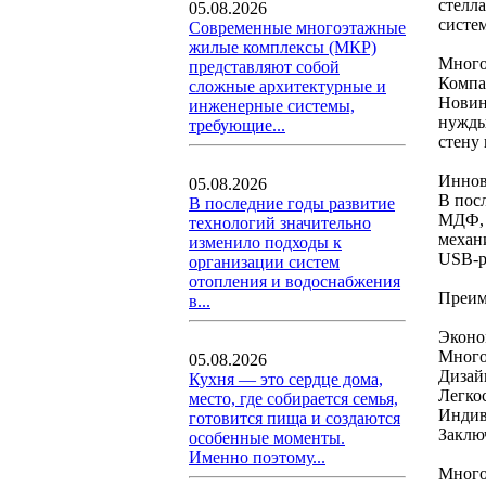
стелл
05.08.2026
систе
Современные многоэтажные
жилые комплексы (МКР)
Много
представляют собой
Компа
сложные архитектурные и
Новин
инженерные системы,
нужды
требующие...
стену
Иннов
05.08.2026
В пос
В последние годы развитие
МДФ, 
технологий значительно
механ
изменило подходы к
USB-р
организации систем
отопления и водоснабжения
Преим
в...
Эконо
Много
05.08.2026
Дизай
Кухня — это сердце дома,
Легко
место, где собирается семья,
Индив
готовится пища и создаются
Заклю
особенные моменты.
Именно поэтому...
Много