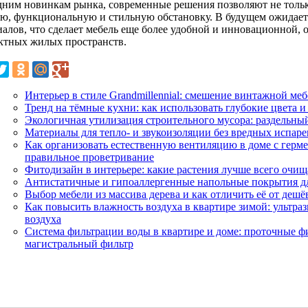
дним новинкам рынка, современные решения позволяют не только
ю, функциональную и стильную обстановку. В будущем ожидаетс
иалов, что сделает мебель еще более удобной и инновационной, 
ктных жилых пространств.
Интерьер в стиле Grandmillennial: смешение винтажной м
Тренд на тёмные кухни: как использовать глубокие цвета 
Экологичная утилизация строительного мусора: раздельны
Материалы для тепло- и звукоизоляции без вредных испарен
Как организовать естественную вентиляцию в доме с герм
правильное проветривание
Фитодизайн в интерьере: какие растения лучше всего очищ
Антистатичные и гипоаллергенные напольные покрытия дл
Выбор мебели из массива дерева и как отличить её от деш
Как повысить влажность воздуха в квартире зимой: ультра
воздуха
Система фильтрации воды в квартире и доме: проточные ф
магистральный фильтр