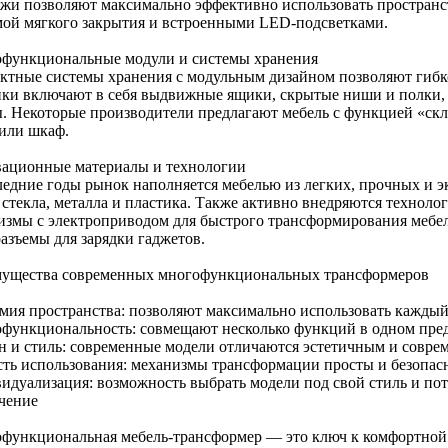
ажи позволяют максимально эффективно использовать пространс
мой мягкого закрытия и встроенными LED-подсветками.
функциональные модули и системы хранения
ктные системы хранения с модульным дизайном позволяют гибко
ки включают в себя выдвижные ящики, скрытые ниши и полки, 
. Некоторые производители предлагают мебель с функцией «скл
 или шкаф.
ационные материалы и технологии
ледние годы рынок наполняется мебелью из легких, прочных и
стекла, металла и пластика. Также активно внедряются техноло
измы с электроприводом для быстрого трансформирования мебели
азъемы для зарядки гаджетов.
ущества современных многофункциональных трансформеров
мия пространства: позволяют максимально использовать каждый
функциональность: совмещают несколько функций в одном пред
н и стиль: современные модели отличаются эстетичным и совр
сть использования: механизмы трансформации просты и безопас
идуализация: возможность выбрать модели под свой стиль и пот
чение
функциональная мебель-трансформер — это ключ к комфортной 