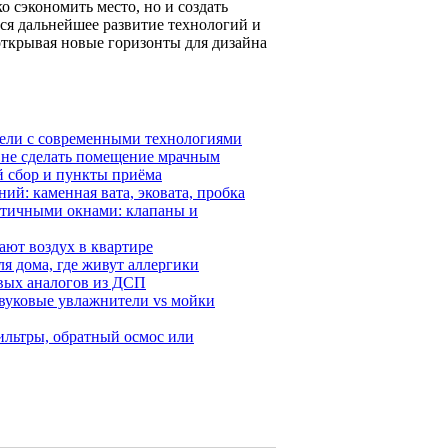
 сэкономить место, но и создать
я дальнейшее развитие технологий и
открывая новые горизонты для дизайна
ебели с современными технологиями
и не сделать помещение мрачным
й сбор и пункты приёма
ий: каменная вата, эковата, пробка
етичными окнами: клапаны и
ают воздух в квартире
я дома, где живут аллергики
ёвых аналогов из ДСП
звуковые увлажнители vs мойки
ильтры, обратный осмос или