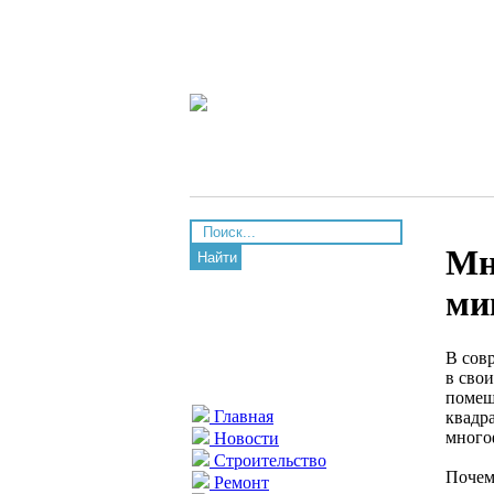
Мн
Найти
ми
В сов
в сво
помещ
Главная
квадр
много
Новости
Строительство
Почем
Ремонт