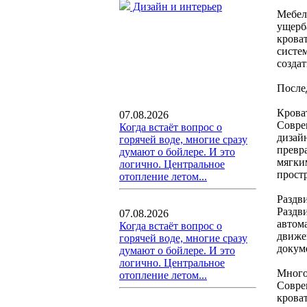
Дизайн и интерьер
Мебел
ущерб
крова
систе
созда
После
Крова
07.08.2026
Совре
Когда встаёт вопрос о
дизай
горячей воде, многие сразу
превр
думают о бойлере. И это
мягки
логично. Центральное
прост
отопление летом...
Раздв
Раздв
07.08.2026
автом
Когда встаёт вопрос о
движе
горячей воде, многие сразу
докум
думают о бойлере. И это
логично. Центральное
Много
отопление летом...
Совре
крова