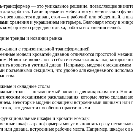
ь-трансформер — это уникальное решение, позволяющее значите
а для удобства. Такие предметы мебели могут менять свою функ
ть превращается в диван, стол — в рабочий или обеденный, а ш
мами хранения и украшением интерьера. Благодаря этому в микр
ть комфортную среду для отдыха, работы и хранения вещей.
дние тренды и новинки рынка
ть-диван с горизонтальной трансформацией
менные модели кроватей-диванов отличаются простотой механи
ном. Новинки включают в себя системы «клик-клак», которые по
атить кровать в уютный диван. Например, модели с механизмо
ми подъемными секциями, что удобно для ежедневного использо
ранства.
ижные и складные столы
ижные столы — незаменимый элемент для микро-квартир. Новин
атическим механизмом раскладывания, которые легко складываю
нием. Некоторые модели оснащены встроенными ящиками или п
ентов, что делает их особенно практичными.
функциональные шкафы и кровати-комоды
менные шкафы-трансформеры могут выполнять сразу несколько 
ти или дивана, встроенные рабочие места. Например, шкафы с 